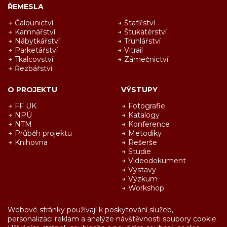
ŘEMESLA
Čalounictví
Štafířství
Kamnářství
Štukatérství
Nábytkářství
Truhlářství
Parketářství
Vitrail
Tkalcovství
Zámečnictví
Řezbářství
O PROJEKTU
VÝSTUPY
FF UK
Fotografie
NPÚ
Katalogy
NTM
Konference
Průběh projektu
Metodiky
Knihovna
Rešerše
Studie
Videodokument
Výstavy
Výzkum
Workshop
Webové stránky používají k poskytování služeb,
personalizaci reklam a analýze návštěvnosti soubory cookie.