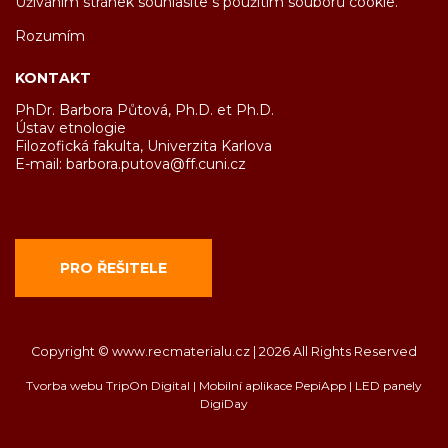
Užíváním stránek souhlasíte s použitím souborů cookie.
Rozumím
KONTAKT
PhDr. Barbora Půtová, Ph.D. et Ph.D.
Ústav etnologie
Filozofická fakulta, Univerzita Karlova
E-mail:
barbora.putova@ff.cuni.cz
PRO ŘEŠITELE
Copyright © www.recmaterialu.cz | 2026 All Rights Reserved
Tvorba webu TripOn Digital
|
Mobilní aplikace PepiApp
|
LED panely
DigiDay