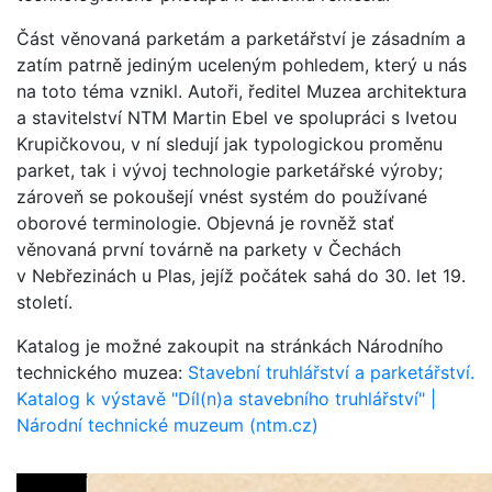
Část věnovaná parketám a parketářství je zásadním a
zatím patrně jediným uceleným pohledem, který u nás
na toto téma vznikl. Autoři, ředitel Muzea architektura
a stavitelství NTM Martin Ebel ve spolupráci s Ivetou
Krupičkovou, v ní sledují jak typologickou proměnu
parket, tak i vývoj technologie parketářské výroby;
zároveň se pokoušejí vnést systém do používané
oborové terminologie. Objevná je rovněž stať
věnovaná první továrně na parkety v Čechách
v Nebřezinách u Plas, jejíž počátek sahá do 30. let 19.
století.
Katalog je možné zakoupit na stránkách Národního
technického muzea:
Stavební truhlářství a parketářství.
Katalog k výstavě "Díl(n)a stavebního truhlářství" |
Národní technické muzeum (ntm.cz)