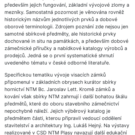
především jejich fungování, základní vývojové zlomy a
mezníky. Samostatná pozornost je věnována rovněž
historickým názvům jednotlivých prvků a dobové
oborové terminologii. Zdrojem poznání zde nejsou jen
samotné sbírkové předměty, ale historické prvky
dochované in situ na památkách, a především dobové
zámečnické příručky a nabídkové katalogy výrobců a
prodejců. Jedná se o první systematické shrnutí
uvedeného tématu v české odborné literatuře.
Specifickou tematiku vývoje visacích zámků
připomenul v základních obrysech kurátor sbírky
hornictví NTM Bc. Jaroslav Lett. Kromě zámků a
kování však sbírky NTM zahrnují i další bohatou škálu
předmětů, které do oboru stavebního zámečnictví
nepochybně náleží. Jejich výběrový katalog je
předmětem části, kterou připravil vedoucí oddělení
stavitelství a architektury Ing. Lukáš Hejný. Na výstavy
realizované v CSD NTM Plasy navazují další edukační