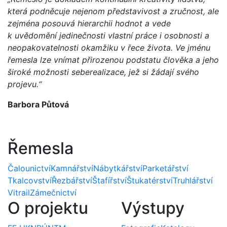
která podněcuje nejenom představivost a zručnost, ale
zejména posouvá hierarchii hodnot a vede
k uvědomění jedinečnosti vlastní práce i osobnosti a
neopakovatelnosti okamžiku v řece života. Ve jménu
řemesla lze vnímat přirozenou podstatu člověka a jeho
široké možnosti seberealizace, jež si žádají svého
projevu.“
Barbora Půtová
Řemesla
Čalounictví
Kamnářství
Nábytkářství
Parketářství
Tkalcovství
Řezbářství
Štafířství
Štukatérství
Truhlářství
Vitrail
Zámečnictví
O projektu
Výstupy