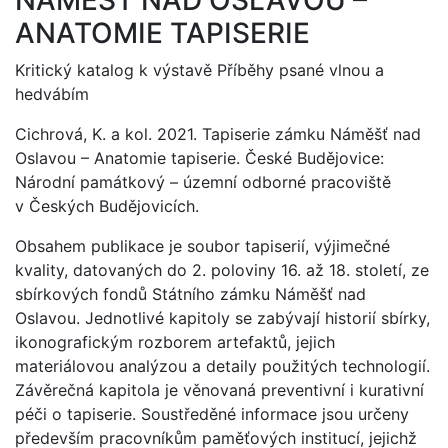
ANATOMIE TAPISERIE
Kritický katalog k výstavě Příběhy psané vlnou a
hedvábím
Cichrová, K. a kol. 2021. Tapiserie zámku Náměšť nad
Oslavou – Anatomie tapiserie. České Budějovice:
Národní památkový – územní odborné pracoviště
v Českých Budějovicích.
Obsahem publikace je soubor tapiserií, výjimečné
kvality, datovaných do 2. poloviny 16. až 18. století, ze
sbírkových fondů Státního zámku Náměšť nad
Oslavou. Jednotlivé kapitoly se zabývají historií sbírky,
ikonografickým rozborem artefaktů, jejich
materiálovou analýzou a detaily použitých technologií.
Závěrečná kapitola je věnovaná preventivní i kurativní
péči o tapiserie. Soustředěné informace jsou určeny
především pracovníkům paměťových institucí, jejichž