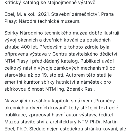
Kritický katalog ke stejnojmenné výstavě
Ebel, M. a kol., 2021. Stavební zámečnictví. Praha –
Plasy: Národní technické muzeum.
Sbírky Národního technického muzea dobře ilustrují
vývoj okenních a dveřních kování za posledních
zhruba 400 let. Především z tohoto zdroje byla
připravena výstava v Centru stavitelského dědictví
NTM Plasy i předkládaný katalog. Publikaci uvádí
celkový nástin vývoje zámkových mechanismů od
starověku až po 19. století. Autorem této stati je
emeritní kurátor sbírky hutnictví a náměstek pro
sbírkovou činnost NTM Ing. Zdeněk Rasl.
Navazující rozsáhlou kapitolu s názvem „Proměny
okenních a dveřních kování“, tedy stěžejní text celé
publikace, zpracoval hlavní autor výstavy, ředitel
Muzea stavitelství a architektury NTM PhDr. Martin
Ebel, Ph.D. Sleduje nejen estetickou stránku kování, ale