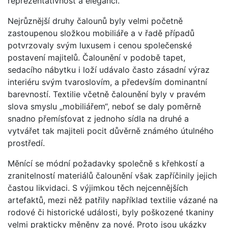
reprezentativnost a eleganci.
Nejrůznější druhy čalounů byly velmi početně
zastoupenou složkou mobiliáře a v řadě případů
potvrzovaly svým luxusem i cenou společenské
postavení majitelů. Čalounění v podobě tapet,
sedacího nábytku i loží udávalo často zásadní výraz
interiéru svým tvaroslovím, a především dominantní
barevností. Textilie včetně čalounění byly v pravém
slova smyslu „mobiliářem“, neboť se daly poměrně
snadno přemísťovat z jednoho sídla na druhé a
vytvářet tak majiteli pocit důvěrně známého útulného
prostředí.
Měnící se módní požadavky společně s křehkostí a
zranitelností materiálů čalounění však zapříčinily jejich
častou likvidaci. S výjimkou těch nejcennějších
artefaktů, mezi něž patřily například textilie vázané na
rodové či historické události, byly poškozené tkaniny
velmi prakticky měněny za nové. Proto jsou ukázky