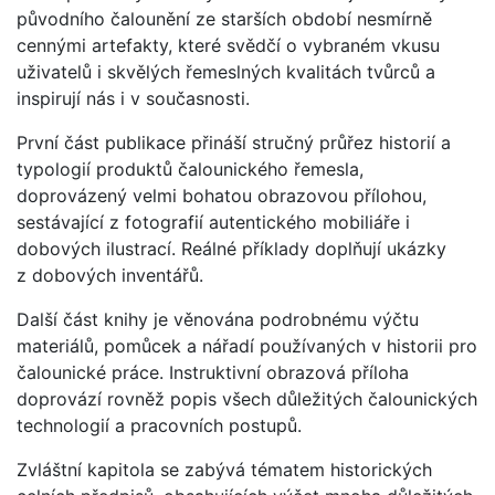
původního čalounění ze starších období nesmírně
cennými artefakty, které svědčí o vybraném vkusu
uživatelů i skvělých řemeslných kvalitách tvůrců a
inspirují nás i v současnosti.
První část publikace přináší stručný průřez historií a
typologií produktů čalounického řemesla,
doprovázený velmi bohatou obrazovou přílohou,
sestávající z fotografií autentického mobiliáře i
dobových ilustrací. Reálné příklady doplňují ukázky
z dobových inventářů.
Další část knihy je věnována podrobnému výčtu
materiálů, pomůcek a nářadí používaných v historii pro
čalounické práce. Instruktivní obrazová příloha
doprovází rovněž popis všech důležitých čalounických
technologií a pracovních postupů.
Zvláštní kapitola se zabývá tématem historických