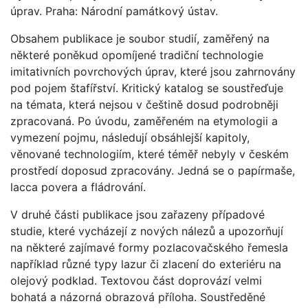
úprav. Praha: Národní památkový ústav.
Obsahem publikace je soubor studií, zaměřený na
některé poněkud opomíjené tradiční technologie
imitativních povrchových úprav, které jsou zahrnovány
pod pojem štafířství. Kritický katalog se soustřeďuje
na témata, která nejsou v češtině dosud podrobněji
zpracovaná. Po úvodu, zaměřeném na etymologii a
vymezení pojmu, následují obsáhlejší kapitoly,
věnované technologiím, které téměř nebyly v českém
prostředí doposud zpracovány. Jedná se o papírmaše,
lacca povera a fládrování.
V druhé části publikace jsou zařazeny případové
studie, které vycházejí z nových nálezů a upozorňují
na některé zajímavé formy pozlacovačského řemesla
například různé typy lazur či zlacení do exteriéru na
olejový podklad. Textovou část doprovází velmi
bohatá a názorná obrazová příloha. Soustředěné