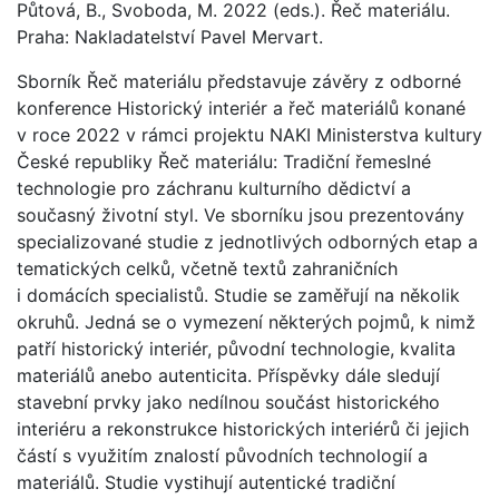
Půtová, B., Svoboda, M. 2022 (eds.). Řeč materiálu.
Praha: Nakladatelství Pavel Mervart.
Sborník Řeč materiálu představuje závěry z odborné
konference Historický interiér a řeč materiálů konané
v roce 2022 v rámci projektu NAKI Ministerstva kultury
České republiky Řeč materiálu: Tradiční řemeslné
technologie pro záchranu kulturního dědictví a
současný životní styl. Ve sborníku jsou prezentovány
specializované studie z jednotlivých odborných etap a
tematických celků, včetně textů zahraničních
i domácích specialistů. Studie se zaměřují na několik
okruhů. Jedná se o vymezení některých pojmů, k nimž
patří historický interiér, původní technologie, kvalita
materiálů anebo autenticita. Příspěvky dále sledují
stavební prvky jako nedílnou součást historického
interiéru a rekonstrukce historických interiérů či jejich
částí s využitím znalostí původních technologií a
materiálů. Studie vystihují autentické tradiční