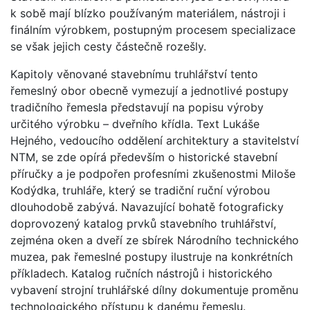
k sobě mají blízko používaným materiálem, nástroji i
finálním výrobkem, postupným procesem specializace
se však jejich cesty částečně rozešly.
Kapitoly věnované stavebnímu truhlářství tento
řemeslný obor obecně vymezují a jednotlivé postupy
tradičního řemesla představují na popisu výroby
určitého výrobku – dveřního křídla. Text Lukáše
Hejného, vedoucího oddělení architektury a stavitelství
NTM, se zde opírá především o historické stavební
příručky a je podpořen profesními zkušenostmi Miloše
Kodýdka, truhláře, který se tradiční ruční výrobou
dlouhodobě zabývá. Navazující bohatě fotograficky
doprovozený katalog prvků stavebního truhlářství,
zejména oken a dveří ze sbírek Národního technického
muzea, pak řemeslné postupy ilustruje na konkrétních
příkladech. Katalog ručních nástrojů i historického
vybavení strojní truhlářské dílny dokumentuje proměnu
technologického přístupu k danému řemeslu.