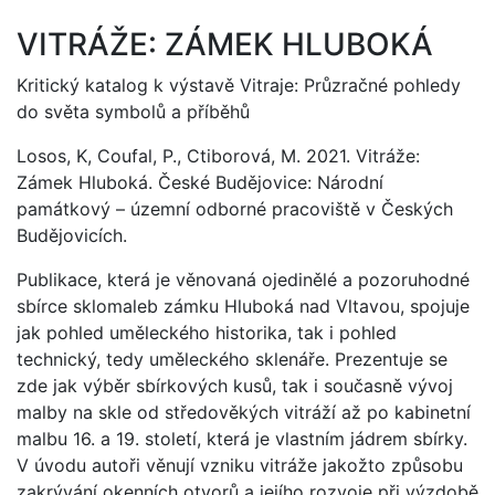
VITRÁŽE: ZÁMEK HLUBOKÁ
Kritický katalog k výstavě Vitraje: Průzračné pohledy
do světa symbolů a příběhů
Losos, K, Coufal, P., Ctiborová, M. 2021. Vitráže:
Zámek Hluboká. České Budějovice: Národní
památkový – územní odborné pracoviště v Českých
Budějovicích.
Publikace, která je věnovaná ojedinělé a pozoruhodné
sbírce sklomaleb zámku Hluboká nad Vltavou, spojuje
jak pohled uměleckého historika, tak i pohled
technický, tedy uměleckého sklenáře. Prezentuje se
zde jak výběr sbírkových kusů, tak i současně vývoj
malby na skle od středověkých vitráží až po kabinetní
malbu 16. a 19. století, která je vlastním jádrem sbírky.
V úvodu autoři věnují vzniku vitráže jakožto způsobu
zakrývání okenních otvorů a jejího rozvoje při výzdobě