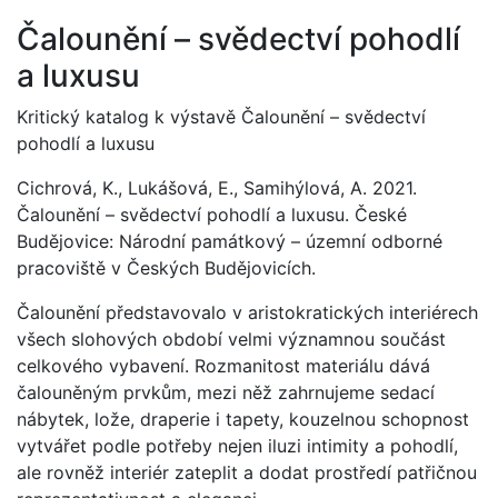
Čalounění – svědectví pohodlí
a luxusu
Kritický katalog k výstavě Čalounění – svědectví
pohodlí a luxusu
Cichrová, K., Lukášová, E., Samihýlová, A. 2021.
Čalounění – svědectví pohodlí a luxusu. České
Budějovice: Národní památkový – územní odborné
pracoviště v Českých Budějovicích.
Čalounění představovalo v aristokratických interiérech
všech slohových období velmi významnou součást
celkového vybavení. Rozmanitost materiálu dává
čalouněným prvkům, mezi něž zahrnujeme sedací
nábytek, lože, draperie i tapety, kouzelnou schopnost
vytvářet podle potřeby nejen iluzi intimity a pohodlí,
ale rovněž interiér zateplit a dodat prostředí patřičnou