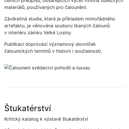
celních předpisů, obsahujících výčet mnoha důležitých
materiálů, používaných pro čalounění.
Závěrečná studie, která je příkladem mimořádného
artefaktu, je věnována souboru tkaných čalounů
v interiéru zámku Velké Losiny.
Publikaci doprovází významový slovníček
čalounických termínů v historii i současnosti.
Štukatérství
Kritický katalog k výstavě štukatérství