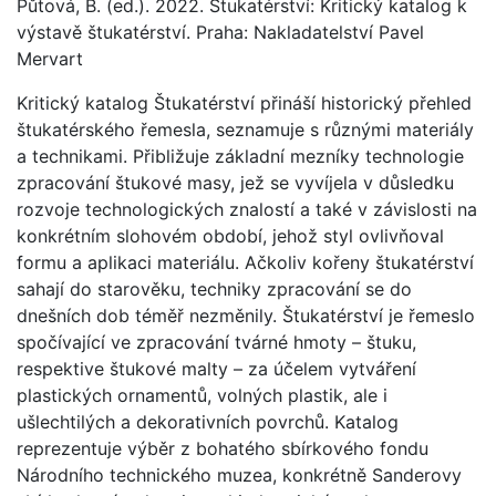
Půtová, B. (ed.). 2022. Štukatérství: Kritický katalog k
výstavě štukatérství. Praha: Nakladatelství Pavel
Mervart
Kritický katalog Štukatérství přináší historický přehled
štukatérského řemesla, seznamuje s různými materiály
a technikami. Přibližuje základní mezníky technologie
zpracování štukové masy, jež se vyvíjela v důsledku
rozvoje technologických znalostí a také v závislosti na
konkrétním slohovém období, jehož styl ovlivňoval
formu a aplikaci materiálu. Ačkoliv kořeny štukatérství
sahají do starověku, techniky zpracování se do
dnešních dob téměř nezměnily. Štukatérství je řemeslo
spočívající ve zpracování tvárné hmoty – štuku,
respektive štukové malty – za účelem vytváření
plastických ornamentů, volných plastik, ale i
ušlechtilých a dekorativních povrchů. Katalog
reprezentuje výběr z bohatého sbírkového fondu
Národního technického muzea, konkrétně Sanderovy