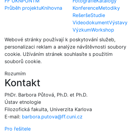
FF UK
NPÚ
NTM
Fotografie
Katalogy
Průběh projektu
Knihovna
Konference
Metodiky
Rešerše
Studie
Videodokument
Výstavy
Výzkum
Workshop
Webové stránky používají k poskytování služeb,
personalizaci reklam a analýze návštěvnosti soubory
cookie. Užíváním stránek souhlasíte s použitím
souborů cookie.
Rozumím
Kontakt
PhDr. Barbora Půtová, Ph.D. et Ph.D.
Ústav etnologie
Filozofická fakulta, Univerzita Karlova
E-mail:
barbora.putova@ff.cuni.cz
Pro řešitele