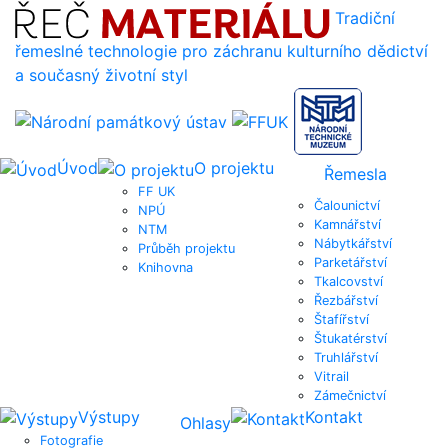
Tradiční
řemeslné technologie pro záchranu kulturního dědictví
a současný životní styl
Úvod
O projektu
Řemesla
FF UK
Čalounictví
NPÚ
Kamnářství
NTM
Nábytkářství
Průběh projektu
Parketářství
Knihovna
Tkalcovství
Řezbářství
Štafířství
Štukatérství
Truhlářství
Vitrail
Zámečnictví
Výstupy
Kontakt
Ohlasy
Fotografie