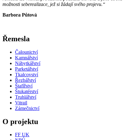
možnosti seberealizace, jež si žádají svého projevu.“
Barbora Půtová
Řemesla
Čalounictví
Kamnářství
Nábytkářství
Parketářství
Tkalcovství
Řezbářství
Štafířství
Štukatérství
Truhlářství
Vitrail
Zámečnictví
O projektu
FF UK