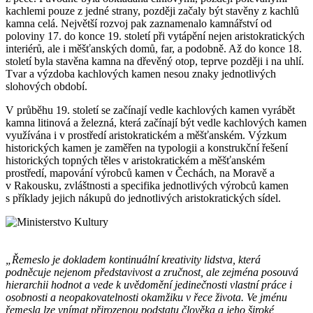
kachlemi pouze z jedné strany, později začaly být stavěny z kachlů
kamna celá. Největší rozvoj pak zaznamenalo kamnářství od
poloviny 17. do konce 19. století při vytápění nejen aristokratických
interiérů, ale i měšťanských domů, far, a podobně. Až do konce 18.
století byla stavěna kamna na dřevěný otop, teprve později i na uhlí.
Tvar a výzdoba kachlových kamen nesou znaky jednotlivých
slohových období.
V průběhu 19. století se začínají vedle kachlových kamen vyrábět
kamna litinová a železná, která začínají být vedle kachlových kamen
využívána i v prostředí aristokratickém a měšťanském. Výzkum
historických kamen je zaměřen na typologii a konstrukční řešení
historických topných těles v aristokratickém a měšťanském
prostředí, mapování výrobců kamen v Čechách, na Moravě a
v Rakousku, zvláštnosti a specifika jednotlivých výrobců kamen
s příklady jejich nákupů do jednotlivých aristokratických sídel.
„Řemeslo je dokladem kontinuální kreativity lidstva, která
podněcuje nejenom představivost a zručnost, ale zejména posouvá
hierarchii hodnot a vede k uvědomění jedinečnosti vlastní práce i
osobnosti a neopakovatelnosti okamžiku v řece života. Ve jménu
řemesla lze vnímat přirozenou podstatu člověka a jeho široké