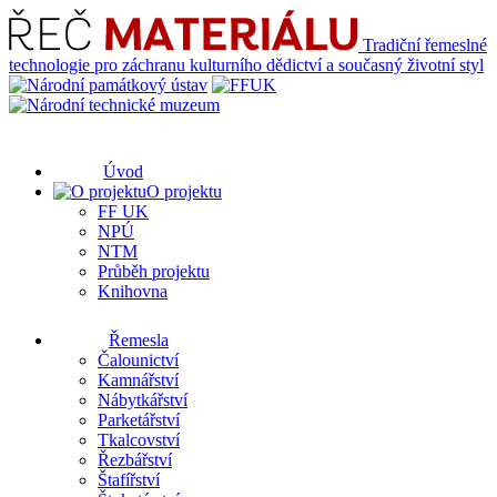
Tradiční řemeslné
technologie pro záchranu kulturního dědictví a současný životní styl
Úvod
O projektu
FF UK
NPÚ
NTM
Průběh projektu
Knihovna
Řemesla
Čalounictví
Kamnářství
Nábytkářství
Parketářství
Tkalcovství
Řezbářství
Štafířství