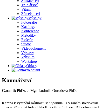
Štukatérství
Truhlářství
Vitrail
Zámečnictví
Výstupy
Fotografie
Katalogy
Konference
Metodiky
Rešerše
Studie
Videodokument
Výstavy
Výzkum
Workshop
Ohlasy
Kontakt
Kamnářství
Garanti:
PhDr. et Mgr. Ludmila Ourodová PhD.
Kamna k vytápění místnosti se vyvinula již v raném středověku
z pece. Původně byla obkládána cihlovými, později polévanými