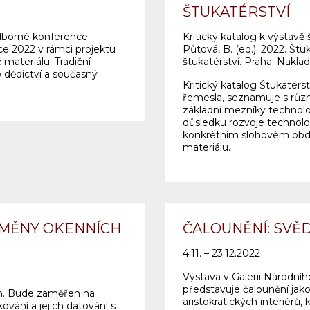
ŠTUKATÉRSTVÍ
odborné konference
Kritický katalog k výstavě 
oce 2022 v rámci projektu
Půtová, B. (ed.). 2022. Štu
materiálu: Tradiční
štukatérství. Praha: Naklad
 dědictví a současný
Kritický katalog Štukatérst
řemesla, seznamuje s různ
základní mezníky technolog
důsledku rozvoje technolog
konkrétním slohovém období
materiálu.
OMĚNY OKENNÍCH
ČALOUNĚNÍ: SVĚ
4.11. – 23.12.2022
Výstava v Galerii Národní
představuje čalounění ja
m. Bude zaměřen na
aristokratických interiérů
vání a jejich datování s