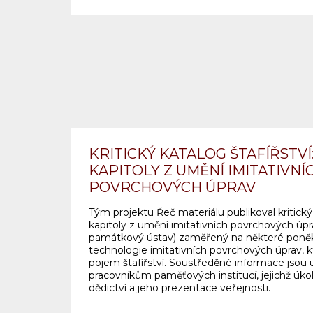
KRITICKÝ KATALOG ŠTAFÍŘSTV
KAPITOLY Z UMĚNÍ IMITATIVNÍ
POVRCHOVÝCH ÚPRAV
Tým projektu Řeč materiálu publikoval kritický 
kapitoly z umění imitativních povrchových úpr
památkový ústav) zaměřený na některé poněk
technologie imitativních povrchových úprav, 
pojem štafířství. Soustředěné informace jsou
pracovníkům paměťových institucí, jejichž úko
dědictví a jeho prezentace veřejnosti.