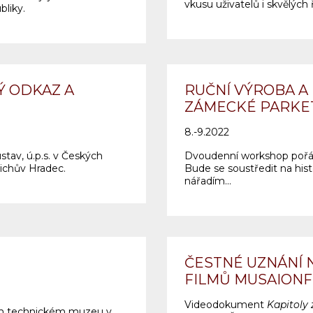
vkusu uživatelů i skvělých
bliky.
Ý ODKAZ A
RUČNÍ VÝROBA A
ZÁMECKÉ PARKE
8.-9.2022
av, ú.p.s. v Českých
Dvoudenní workshop pořád
řichův Hradec.
Bude se soustředit na hist
nářadím...
ČESTNÉ UZNÁNÍ 
FILMŮ MUSAIONF
Videodokument
Kapitoly 
ním technickém muzeu v