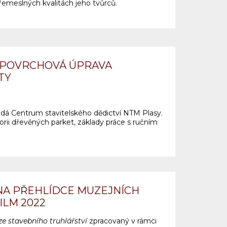
 řemeslných kvalitách jeho tvůrců.
 POVRCHOVÁ ÚPRAVA
TY
á Centrum stavitelského dědictví NTM Plasy.
orii dřevěných parket, základy práce s ručním
NA PŘEHLÍDCE MUZEJNÍCH
ILM 2022
ze stavebního truhlářství
zpracovaný v rámci