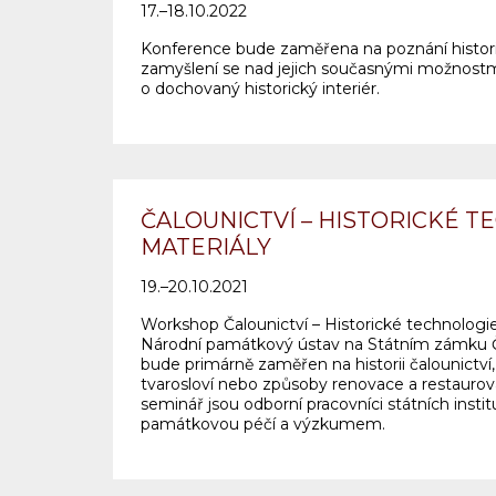
17.–18.10.2022
Konference bude zaměřena na poznání histor
zamyšlení se nad jejich současnými možnostmi
o dochovaný historický interiér.
ČALOUNICTVÍ – HISTORICKÉ T
MATERIÁLY
19.–20.10.2021
Workshop Čalounictví – Historické technologi
Národní památkový ústav na Státním zámku 
bude primárně zaměřen na historii čalounictví,
tvarosloví nebo způsoby renovace a restaurová
seminář jsou odborní pracovníci státních institu
památkovou péčí a výzkumem.