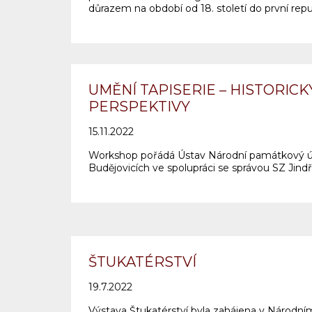
důrazem na období od 18. století do první repu
UMĚNÍ TAPISERIE – HISTORICK
PERSPEKTIVY
15.11.2022
Workshop pořádá Ústav Národní památkový úst
Budějovicích ve spolupráci se správou SZ Jind
ŠTUKATÉRSTVÍ
19.7.2022
Výstava Štukatérství byla zahájena v Národ