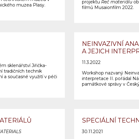
projektu
Řeč materiálu
ob
hnického muzea Plasy.
filmů Musaionfilm 2022.
NEINVAZIVNÍ AN
A JEJICH INTERPR
11.3.2022
 sklenářství Jiřička-
í tradičních technik
Workshop nazvaný Neinvazi
ní a současné využití v péči
interpretace II. pořádal 
památkové správy v Český
MATERIÁLŮ
SPECIÁLNÍ TECH
MATERIALS
30.11.2021