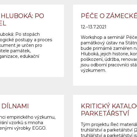
HLUBOKÁ: PO
PÉČE O ZÁMECKÉ
EL
12.–13.7.2021
uboká: Po stopách
Workshop a seminář Péče
logické postupy a proces
památkový ústav na Stát
kument je určen pro
bude primárně zaměřen n
jitele památek,
Hluboká, jejich historie, 
ganizace, edukační
poškození, údržba, renovac
jsou odborní pracovníci stá
výzkumem.
 DÍLNAMI
KRITICKÝ KATALO
PARKETÁŘSTVÍ
ámci empirického výzkumu,
bírání vzorků s mnoha
Tým projektu Řeč materiálu
koženými výrobky EGGO.
truhlářství a parketářstv
truhlářství a parketářství j