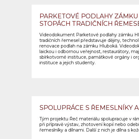
PARKETOVÉ PODLAHY ZÁMKU 
STOPÁCH TRADIČNÍCH ŘEMES
Videodokument Parketové podlahy zámku Hl
tradičních řemesel představuje dějiny, techno
renovace podlah na zámku Hluboká. Videodo
laickou i odbornou veřejnost, restaurátory, ma
sbírkotvorné instituce, památkové orgány i or
instituce a jejich studenty.
SPOLUPRÁCE S ŘEMESLNÍKY A
Tým projektu Řeč materiálu spolupracuje v r
při přípravě výstav, zhotovení kopií nebo ode
řemeslníky a dílnami. Další z nich je dílna s 