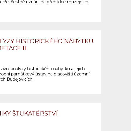
držel čestné uznání na přehlídce muzejních
ALÝZY HISTORICKÉHO NÁBYTKU
ETACE II.
vní analýzy historického nábytku a jejich
Národní památkový ústav na pracovišti územní
ch Budějovicích.
NIKY ŠTUKATÉRSTVÍ