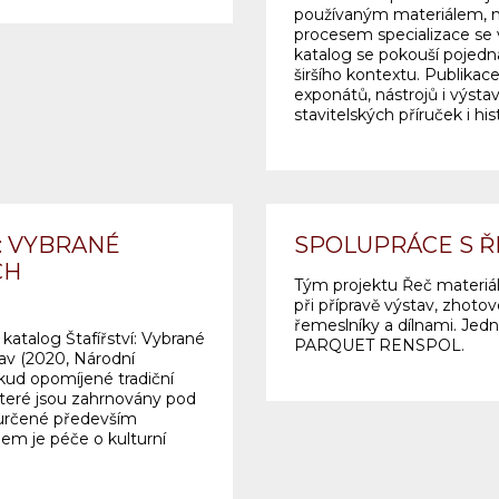
používaným materiálem, n
procesem specializace se v
katalog se pokouší pojedn
širšího kontextu. Publikace
exponátů, nástrojů i výsta
stavitelských příruček i his
Í: VYBRANÉ
SPOLUPRÁCE S Ř
CH
Tým projektu Řeč materiá
při přípravě výstav, zhoto
řemeslníky a dílnami. Jedn
katalog Štafířství: Vybrané
PARQUET RENSPOL.
av (2020, Národní
ud opomíjené tradiční
které jsou zahrnovány pod
 určené především
lem je péče o kulturní