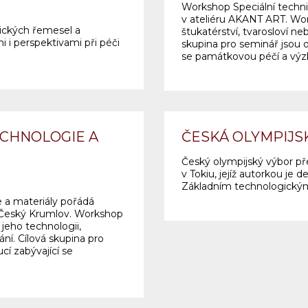
Workshop Speciální techni
v ateliéru AKANT ART. Wo
ických řemesel a
štukatérství, tvarosloví n
 i perspektivami při péči
skupina pro seminář jsou od
se památkovou péčí a v
ECHNOLOGIE A
ČESKÁ OLYMPIJS
Český olympijský výbor př
v Tokiu, jejíž autorkou je 
Základním technologickým
e a materiály pořádá
Český Krumlov. Workshop
 jeho technologii,
ní. Cílová skupina pro
cí zabývající se