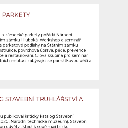
 PARKETY
 o zámecké parkety pořádá Národní
ním zámku Hluboká. Workshop a seminář
a parketové podlahy na Státním zámku
konstrukce, povrchová úprava, péče, prevence
e a restaurování. Cílová skupina pro seminář
tních institucí zabývající se památkovou péčí a
G STAVEBNÍ TRUHLÁŘSTVÍ A
 publikoval kritický katalog Stavební
í (2020, Národní technické muzeum). Stavební
sou odvětví, která k sobě mají blízko