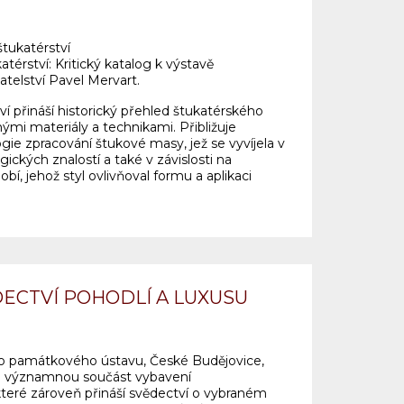
štukatérství
katérství: Kritický katalog k výstavě
atelství Pavel Mervart.
ví přináší historický přehled štukatérského
ými materiály a technikami. Přibližuje
ie zpracování štukové masy, jež se vyvíjela v
ických znalostí a také v závislosti na
, jehož styl ovlivňoval formu a aplikaci
DECTVÍ POHODLÍ A LUXUSU
ho památkového ústavu, České Budějovice,
ko významnou součást vybavení
, které zároveň přináší svědectví o vybraném