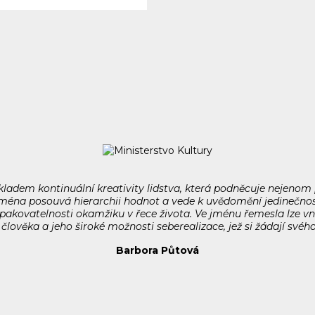
kladem kontinuální kreativity lidstva, která podněcuje nejenom 
jména posouvá hierarchii hodnot a vede k uvědomění jedinečnost
pakovatelnosti okamžiku v řece života. Ve jménu řemesla lze v
člověka a jeho široké možnosti seberealizace, jež si žádají svého
Barbora Půtová