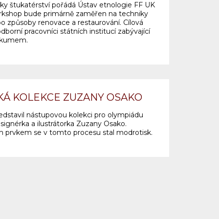
ky štukatérství pořádá Ústav etnologie FF UK
rkshop bude primárně zaměřen na techniky
ebo způsoby renovace a restaurování. Cílová
borní pracovníci státních institucí zabývající
ýzkumem.
KÁ KOLEKCE ZUZANY OSAKO
edstavil nástupovou kolekci pro olympiádu
designérka a ilustrátorka Zuzany Osako.
 prvkem se v tomto procesu stal modrotisk.