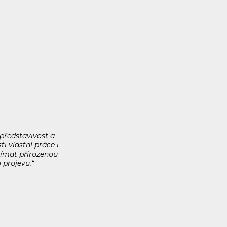
představivost a
i vlastní práce i
nímat přirozenou
 projevu.“