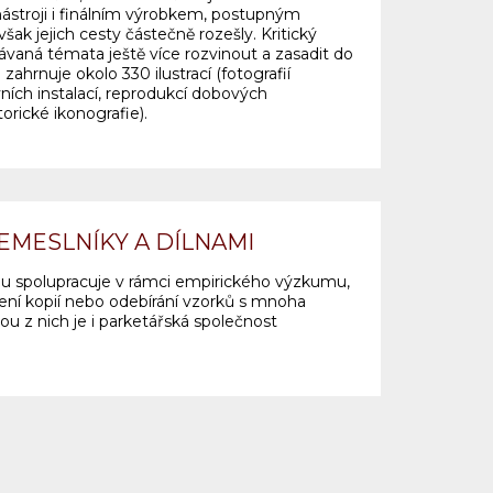
ástroji i finálním výrobkem, postupným
šak jejich cesty částečně rozešly. Kritický
ávaná témata ještě více rozvinout a zasadit do
 zahrnuje okolo 330 ilustrací (fotografií
vních instalací, reprodukcí dobových
torické ikonografie).
EMESLNÍKY A DÍLNAMI
lu spolupracuje v rámci empirického výzkumu,
vení kopií nebo odebírání vzorků s mnoha
ou z nich je i parketářská společnost